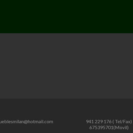
ueblesmilan@hotmail.com
941 229 176 ( Tel/Fax)
675395701(Movil)