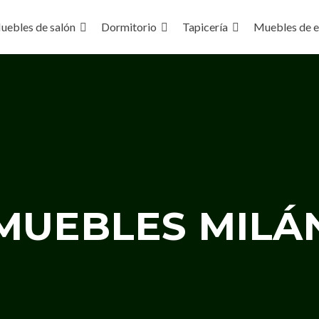
uebles de salón
Dormitorio
Tapicería
Muebles de e
ontenido
MUEBLES MILÁ