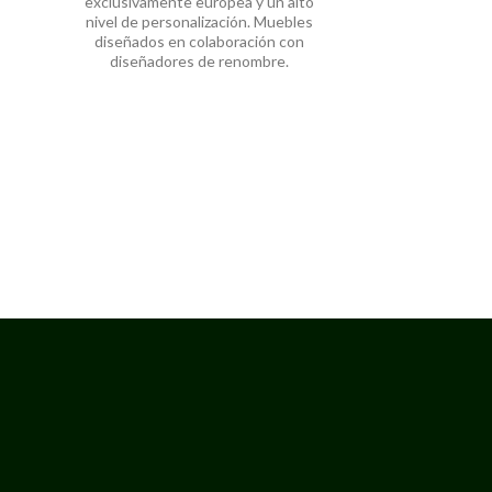
exclusivamente europea y un alto
nivel de personalización. Muebles
diseñados en colaboración con
diseñadores de renombre.