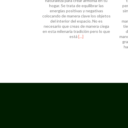
naturaleza para crear armonía en tu
t
hogar. Se trata de equilibrar las
per
energías positivas y negativas
si
colocando de manera clave los objetos
del interior del espacio. No es
man
necesario que creas de manera ciega
ti
en esta milenaria tradición pero lo que
d
Leer
está
[…]
manc
másFeng
gra
shui
ha