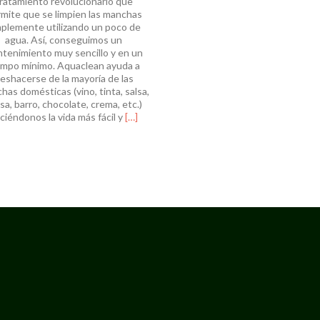
ratamiento revolucionario que
mite que se limpien las manchas
mplemente utilizando un poco de
agua. Así, conseguimos un
tenimiento muy sencillo y en un
empo mínimo. Aquaclean ayuda a
eshacerse de la mayoría de las
has domésticas (vino, tinta, salsa,
sa, barro, chocolate, crema, etc.)
Leer
ciéndonos la vida más fácil y
[…]
másTapizados
con
Aquaclean