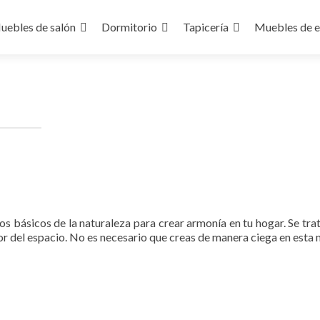
uebles de salón
Dormitorio
Tapicería
Muebles de e
ontenido
tos básicos de la naturaleza para crear armonía en tu hogar. Se trat
or del espacio. No es necesario que creas de manera ciega en esta m