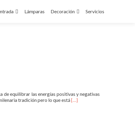
ntrada
Lámparas
Decoración
Servicios
a de equilibrar las energías positivas y negativas
Leer
ilenaria tradición pero lo que está
[…]
másFeng
shui